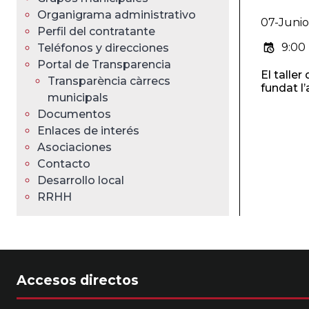
ayuda
Organigrama administrativo
07-Juni
a
Perfil del contratante
9:00 
Teléfonos y direcciones
la
Portal de Transparencia
El taller
Transparència càrrecs
navegación
fundat l’
municipals
Documentos
Enlaces de interés
Asociaciones
Contacto
Desarrollo local
RRHH
Accesos directos