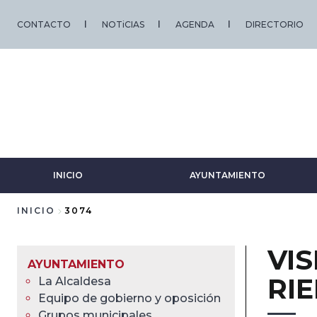
Pasar
al
CONTACTO
NOTiCIAS
AGENDA
DIRECTORIO
contenido
principal
INICIO
AYUNTAMIENTO
INICIO
3074
Sobrescribir
VIS
enlaces
AYUNTAMIENTO
RI
La Alcaldesa
de
Equipo de gobierno y oposición
Grupos municipales