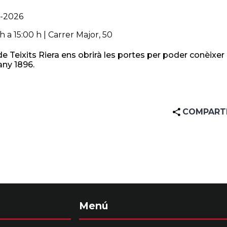
o-2026
h a 15:00 h | Carrer Major, 50
 de Teixits Riera ens obrirà les portes per poder conèixer
any 1896.
COMPART
Menú