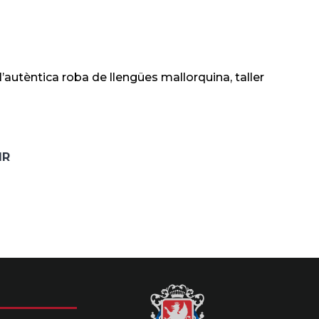
 l’autèntica roba de llengües mallorquina, taller
IR