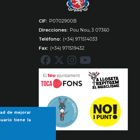
CIF
‎P0702900B
Direcciones
Pou Nou, 3 07360
Teléfono
(+34) 971514033
Fax
(+34) 971519432
idad de mejorar
uario tiene la