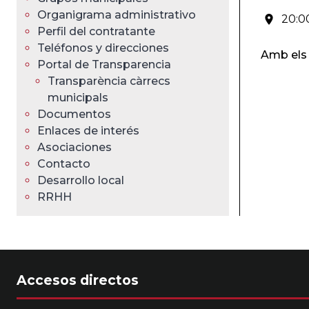
ayuda
Organigrama administrativo
20:00
a
Perfil del contratante
Teléfonos y direcciones
la
Amb els 
Portal de Transparencia
Transparència càrrecs
navegación
municipals
Documentos
Enlaces de interés
Asociaciones
Contacto
Desarrollo local
RRHH
Accesos directos