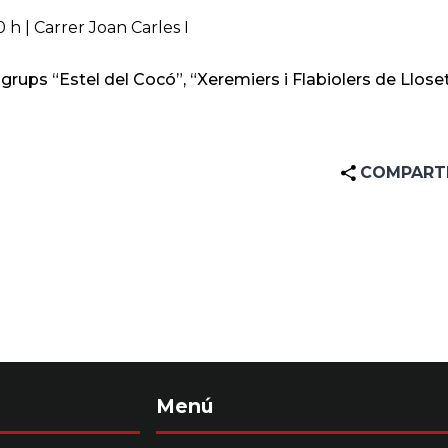
 h | Carrer Joan Carles I
grups “Estel del Cocó”, “Xeremiers i Flabiolers de Lloset
COMPART
Menú