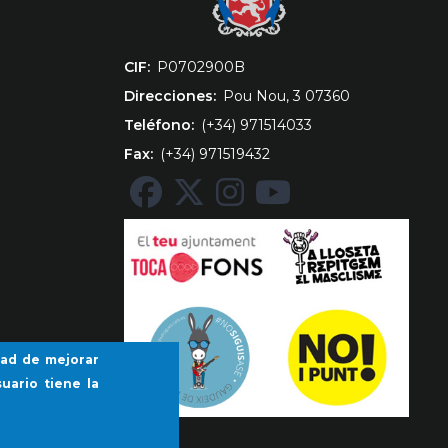
CIF
‎P0702900B
Direcciones
Pou Nou, 3 07360
Teléfono
(+34) 971514033
Fax
(+34) 971519432
idad de mejorar
uario tiene la