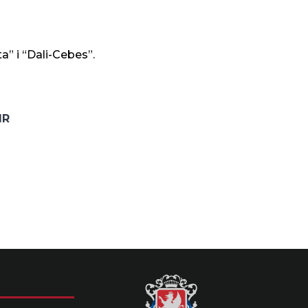
a” i “Dali-Cebes”.
IR