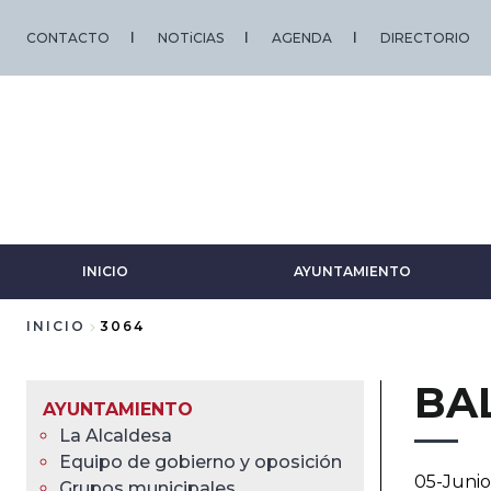
Pasar
al
CONTACTO
NOTiCIAS
AGENDA
DIRECTORIO
contenido
principal
INICIO
AYUNTAMIENTO
INICIO
3064
Sobrescribir
BA
enlaces
AYUNTAMIENTO
La Alcaldesa
de
Equipo de gobierno y oposición
05-Juni
Grupos municipales