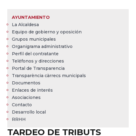
Sobrescribir
enlaces
AYUNTAMIENTO
de
La Alcaldesa
ayuda
Equipo de gobierno y oposición
a
Grupos municipales
Organigrama administrativo
la
Perfil del contratante
navegación
Teléfonos y direcciones
Portal de Transparencia
Transparència càrrecs municipals
Documentos
Enlaces de interés
Asociaciones
Contacto
Desarrollo local
RRHH
TARDEO DE TRIBUTS