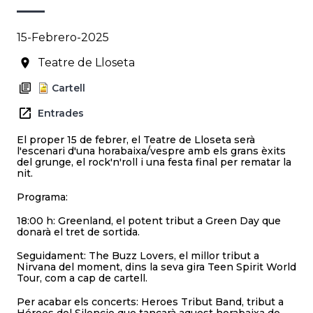
15-Febrero-2025
Teatre de Lloseta
Cartell
Entrades
El proper 15 de febrer, el Teatre de Lloseta serà
l'escenari d'una horabaixa/vespre amb els grans èxits
del grunge, el rock'n'roll i una festa final per rematar la
nit.
Programa:
18:00 h: Greenland, el potent tribut a Green Day que
donarà el tret de sortida.
Seguidament: The Buzz Lovers, el millor tribut a
Nirvana del moment, dins la seva gira Teen Spirit World
Tour, com a cap de cartell.
Per acabar els concerts: Heroes Tribut Band, tribut a
Héroes del Silencio que tancarà aquest horabaixa de