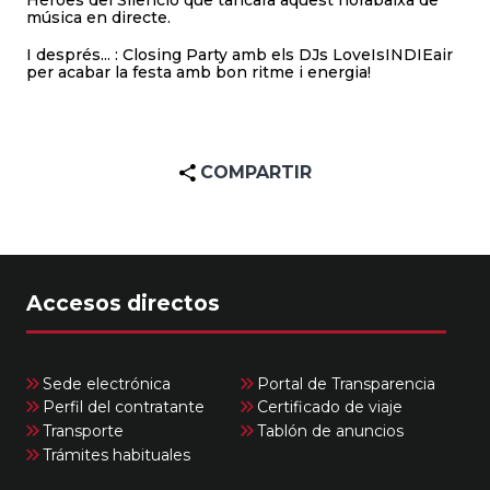
música en directe.
I després... : Closing Party amb els DJs LoveIsINDIEair
per acabar la festa amb bon ritme i energia!
COMPARTIR
Accesos directos
Sede electrónica
Portal de Transparencia
Perfil del contratante
Certificado de viaje
Transporte
Tablón de anuncios
Trámites habituales