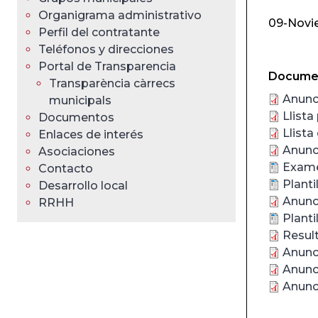
ayuda
Organigrama administrativo
09-Novi
a
Perfil del contratante
Teléfonos y direcciones
la
Portal de Transparencia
Documen
Transparència càrrecs
navegación
Anunc
municipals
Llista
Documentos
Llista
Enlaces de interés
Anunci
Asociaciones
Examen
Contacto
Planti
Desarrollo local
Anunci
RRHH
Planti
Result
Anunci
Anunci
Anunci