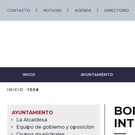
Pasar
al
CONTACTO
NOTiCIAS
AGENDA
DIRECTORIO
contenido
principal
INICIO
AYUNTAMIENTO
INICIO
1908
Sobrescribir
BO
enlaces
AYUNTAMIENTO
IN
La Alcaldesa
de
Equipo de gobierno y oposición
Grupos municipales