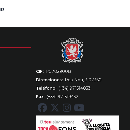
IR
CIF
‎P0702900B
Direcciones
Pou Nou, 3 07360
Teléfono
(+34) 971514033
Fax
(+34) 971519432