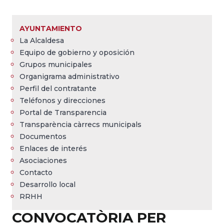
Sobrescribir
enlaces
AYUNTAMIENTO
de
La Alcaldesa
ayuda
Equipo de gobierno y oposición
a
Grupos municipales
Organigrama administrativo
la
Perfil del contratante
navegación
Teléfonos y direcciones
Portal de Transparencia
Transparència càrrecs municipals
Documentos
Enlaces de interés
Asociaciones
Contacto
Desarrollo local
RRHH
CONVOCATÒRIA PER