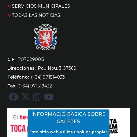
SERVICIOS MUNICIPALES
TODAS LAS NOTICIAS
CIF
‎P0702900B
Direcciones
Pou Nou, 3 07360
Teléfono
(+34) 971514033
Fax
(+34) 971519432
INFORMACIÓ BÀSICA SOBRE
GALETES
Este sitio web utiliza Cookies propias