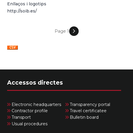
Enllaços i logotips
http://soib.es/
Page 1
PAGINATION
Accessos directes
Electronic headquarters
Transparency portal
Contractor profile
Travel certificatee
Transport
Bulletin board
Usual procedures