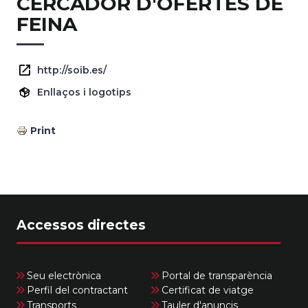
CERCADOR D'OFERTES DE
FEINA
http://soib.es/
Enllaços i logotips
Print
Accessos directes
Seu electrònica
Portal de transparència
Perfil del contractant
Certificat de viatge
Transports
Tauler d'anuncis