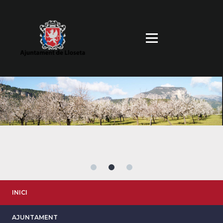
Vés
al
contingut
INICI
AJUNTAMENT