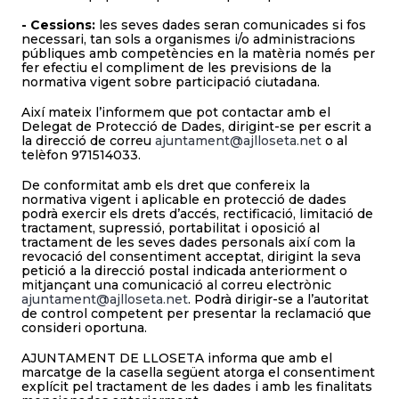
- Cessions:
les seves dades seran comunicades si fos
necessari, tan sols a organismes i/o administracions
públiques amb competències en la matèria només per
fer efectiu el compliment de les previsions de la
normativa vigent sobre participació ciutadana.
Així mateix l’informem que pot contactar amb el
Delegat de Protecció de Dades, dirigint-se per escrit a
la direcció de correu
ajuntament@ajlloseta.net
o al
telèfon 971514033.
De conformitat amb els dret que confereix la
normativa vigent i aplicable en protecció de dades
podrà exercir els drets d’accés, rectificació, limitació de
tractament, supressió, portabilitat i oposició al
tractament de les seves dades personals així com la
revocació del consentiment acceptat, dirigint la seva
petició a la direcció postal indicada anteriorment o
mitjançant una comunicació al correu electrònic
ajuntament@ajlloseta.net
. Podrà dirigir-se a l’autoritat
de control competent per presentar la reclamació que
consideri oportuna.
AJUNTAMENT DE LLOSETA informa que amb el
marcatge de la casella següent atorga el consentiment
explícit pel tractament de les dades i amb les finalitats