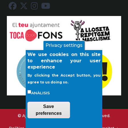
Privacy settings
We use cookies on this site
to enhance your user
experience
By clicking the Accept button, you
agree to us doing so.
ANÀLISIS
Save
preferences
© Ajuntament de Lloseta. All rights reserved.
Contact us
Legal notice