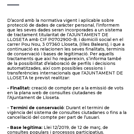
D’acord amb la normativa vigent i aplicable sobre
protecció de dades de caràcter personal, l’informem
que les seves dades seran incorporades a un sistema
de tractament titularitat de l’AJUNTAMENT DE
LLOSETA amb CIF P0702900-B, i domicili social en el
carrer Pou Nou, 3 07360 Lloseta, (Illes Balears), i que a
continuació es relacionen les seves finalitats, terminis
de conservació i bases de legitimació. Per aquells
tractaments que així ho requereixin, s’informa també
de la possibilitat d’elaboració de perfils i decisions
automatitzades, així com possibles cessions i
transferències internacionals que l’AJUNTAMENT DE
LLOSETA te previst realitzar:
- Finalitat:
creació de compte per a la emissió de vots
en la plana web de consultes ciutadanes de
l’Ajuntament de Lloseta.
-
Termini de conservació
: Durant el termini de
vigència del sistema de consultes ciutadanes o fins a la
cancel·lació del compte per part de l’usuari.
- Base legítima:
Llei 12/2019, de 12 de març, de
consultes populars i processos participatius.