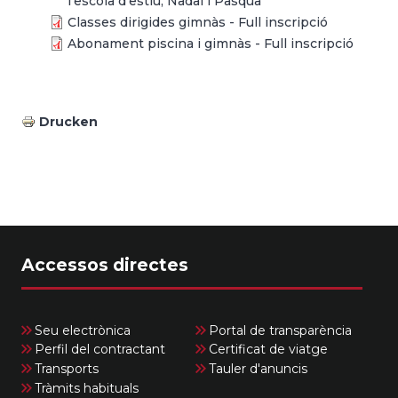
l’escola d’estiu, Nadal i Pasqua
Classes dirigides gimnàs - Full inscripció
Abonament piscina i gimnàs - Full inscripció
Drucken
Accessos directes
Seu electrònica
Portal de transparència
Perfil del contractant
Certificat de viatge
Transports
Tauler d'anuncis
Tràmits habituals