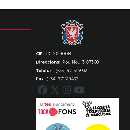
CIF
‎P0702900B
Direccions
Pou Nou, 3 07360
Telèfon
(+34) 971514033
Fax
(+34) 971519432