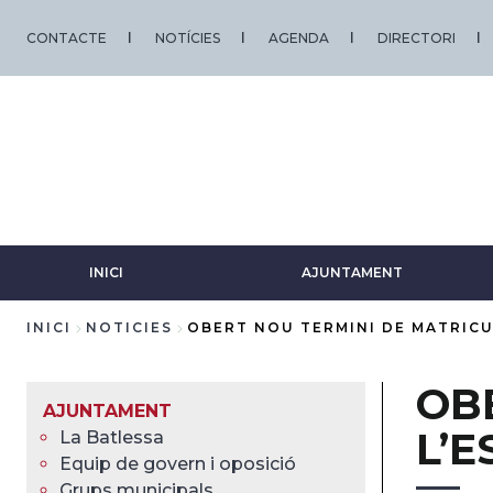
Vés
al
CONTACTE
NOTÍCIES
AGENDA
DIRECTORI
contingut
INICI
AJUNTAMENT
INICI
NOTICIES
OBERT NOU TERMINI DE MATRICU
Fil
OB
d'Ariadna
AJUNTAMENT
L’
La Batlessa
Equip de govern i oposició
Grups municipals