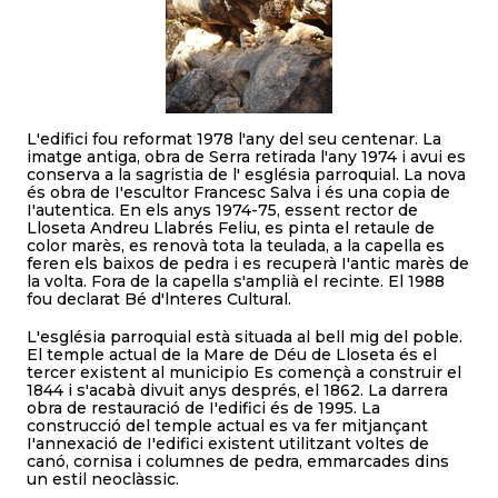
L'edifici fou reformat 1978 l'any del seu centenar. La
imatge antiga, obra de Serra retirada l'any 1974 i avui es
conserva a la sagristia de l' església parroquial. La nova
és obra de I'escultor Francesc Salva i és una copia de
I'autentica. En els anys 1974-75, essent rector de
Lloseta Andreu Llabrés Feliu, es pinta el retaule de
color marès, es renovà tota la teulada, a la capella es
feren els baixos de pedra i es recuperà I'antic marès de
la volta. Fora de la capella s'amplià el recinte. El 1988
fou declarat Bé d'lnteres Cultural.
L'església parroquial està situada al bell mig del poble.
El temple actual de la Mare de Déu de Lloseta és el
tercer existent al municipio Es començà a construir el
1844 i s'acabà divuit anys després, el 1862. La darrera
obra de restauració de I'edifici és de 1995. La
construcció del temple actual es va fer mitjançant
I'annexació de I'edifici existent utilitzant voltes de
canó, cornisa i columnes de pedra, emmarcades dins
un estil neoclàssic.