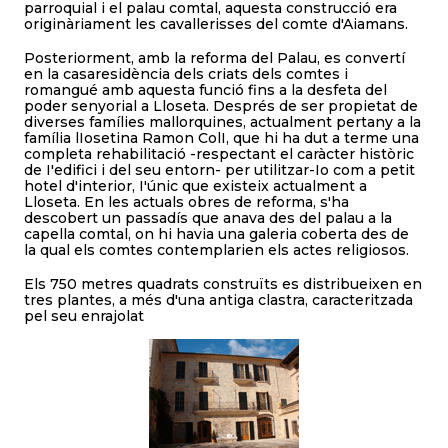
parroquial i el palau comtal, aquesta construcció era
originàriament les cavallerisses del comte d'Aiamans.
Posteriorment, amb la reforma del Palau, es convertí
en la casaresidència dels criats dels comtes i
romangué amb aquesta funció fins a la desfeta del
poder senyorial a Lloseta. Després de ser propietat de
diverses famílies mallorquines, actualment pertany a la
família lIosetina Ramon ColI, que hi ha dut a terme una
completa rehabilitació -respectant el caràcter històric
de I'edifici i del seu entorn- per utilitzar-Io com a petit
hotel d'interior, I'únic que existeix actualment a
Lloseta. En les actuals obres de reforma, s'ha
descobert un passadís que anava des del palau a la
capella comtal, on hi havia una galeria coberta des de
la qual els comtes contemplarien els actes religiosos.
Els 750 metres quadrats construïts es distribueixen en
tres plantes, a més d'una antiga clastra, caracteritzada
pel seu enrajolat