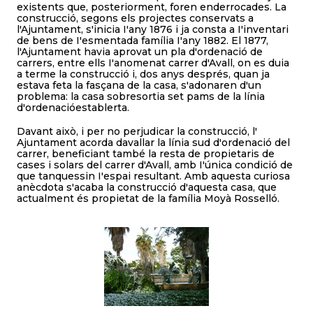
existents que, posteriorment, foren enderrocades. La
construcció, segons els projectes conservats a
l'Ajuntament, s'inicia I'any 1876 i ja consta a I'inventari
de bens de I'esmentada família I'any 1882. El 1877,
l'Ajuntament havia aprovat un pla d'ordenació de
carrers, entre ells I'anomenat carrer d'Avall, on es duia
a terme la construcció i, dos anys després, quan ja
estava feta la fasçana de la casa, s'adonaren d'un
problema: la casa sobresortia set pams de la línia
d'ordenacióestablerta.
Davant això, i per no perjudicar la construcció, l'
Ajuntament acorda davallar la línia sud d'ordenació del
carrer, beneficiant també la resta de propietaris de
cases i solars del carrer d'Avall, amb I'única condició de
que tanquessin I'espai resultant. Amb aquesta curiosa
anècdota s'acaba la construcció d'aquesta casa, que
actualment és propietat de la família Moyà Rosselló.