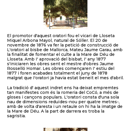
El promotor d'aquest oratori fou el vicari de Lloseta
Miquel Arbona Mayol, natural de Sóller. El 20 de
novembre de 1876 va fer la petició de construcció de
L'oratori al bisbe de Mallorca, Mateu Jaume Garau, amb
la finalitat de fomentar el culte a la Mare de Déu de
Lloseta. Amb I' aprovació del bisbat, I' any 1877
s'iniciaren les obres sent el mestre d'obres Jaume
Rosselló Homar. Les obres començaren I' estiu del
1877 i foren acabades totalment el juny de 1878
malgrat que I'oratori ja havia estat beneït el mes d'abril.
La tradició d' aquest indret ens ha deixat empremtes
tan manifestes com és la romeria del CoCó, a més de
gloses i cançons populars. L'oratori consta d'una sola
nau de dimensions reduïdes-nou per quatre metres-,
amb de volta d'aresta i un retaule on hi ha la imatge de
la Mare de Déu. A la part de darrera es troba la
sagristia.