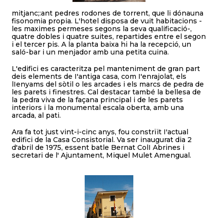
mitjanc;:ant pedres rodones de torrent, que li dónauna
fisonomia propia. L'hotel disposa de vuit habitacions -
les maximes permeses segons la seva qualificació-,
quatre dobles i quatre suites, repartides entre el segon
i el tercer pis. A la planta baixa hi ha la recepció, un
saló-bar i un menjador amb una petita cuina.
L'edifici es caracteritza pel manteniment de gran part
deis elements de I'antiga casa, com I'enrajolat, els
lIenyams del sòtil o les arcades i els marcs de pedra de
les parets i finestres. Cal destacar també la bellesa de
la pedra viva de la façana principal i de les parets
interiors i la monumental escala oberta, amb una
arcada, al pati.
Ara fa tot just vint-i-cinc anys, fou constrïit I'actual
edifici de la Casa Consistorial. Va ser inaugurat dia 2
d'abril de 1975, essent batle Bernat ColI Abrines i
secretari de l' Ajuntament, Miquel Mulet Amengual.