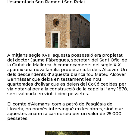
I'esmentada Son Ramon i Son Pelai.
A mitjans segle XVII, aquesta possessió era propietat
del doctor Jaume Fàbregues, secretari del Sant Ofici de
la Ciutat de Mallorca. A començaments del segle XIX,
apareix una nova família propietària: la dels Alcover. Un
dels descendents d' aquesta branca fou Mateu Alcover
Bennàssar que deixa en testament les nou
quarterades d'olivar que es deien del CoCó cedides per
via notarial per a la construcció de la capella I' any 1878,
sent valorada en vint-i-cinc pessetes.
El comte d'Aiamans, com a patró de I'església de
Lloseta, no només intervingué en les obres, sinó que
aquestes anaren a càrrec seu per un valor de 25.000
pessetes.