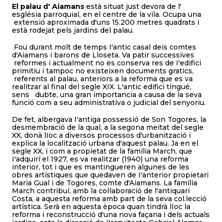
El palau d' Aiamans
està situat just devora de l'
església parroquial, en el centre de la vila. Ocupa una
extensió aproximada d'uns 15.200 metres quadrats i
està rodejat pels jardins del palau.
Fou durant molt de temps I'antic casal deis comtes
d'Aiamans i barons de Lloseta. Va patir successives
reformes i actualment no es conserva res de I'edifici
primitiu i tampoc no existeixen documents gratics,
referents al palau, anteriors a la reforma que es va
realitzar al final del segle XIX. L'antic edifici tíngué,
sens dubte, una gran importancia a causa de la seva
funció com a seu administrativa o judicial del senyoriu.
De fet, albergava I'antiga possessió de Son Togores, la
desmembració de la qual, a la segona meitat del segle
XX, donà lIoc a diversos processos d'urbanització i
explica la localització urbana d'aquest palau. Ja en el
segle XX, i com a propietat de la família March, que
I'adquirí el 1927, es va realitzar (1940) una reforma
interior, tot i que es mantingueren algunes de les
obres artístiques que quedaven de I'anterior propietari
Maria Gual i de Togores, comte d'Aiamans. La família
March contribuí, amb la col·laboració de l'antiquari
Costa, a aquesta reforma amb part de la seva col.lecció
artística. Serà en aquesta època quan tindrà lIoc la
reforma i reconstrucció d'una nova façana i dels actuals