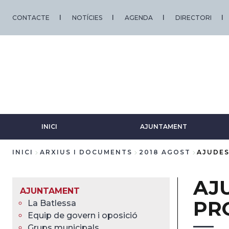
Vés
al
CONTACTE
NOTÍCIES
AGENDA
DIRECTORI
contingut
INICI
AJUNTAMENT
INICI
ARXIUS I DOCUMENTS
2018 AGOST
AJUDES
Fil
AJ
d'Ariadna
AJUNTAMENT
PR
La Batlessa
Equip de govern i oposició
Grups municipals