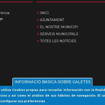
rència
INICI
ge
AJUNTAMENT
EL NOSTRE MUNICIPI
SERVEIS MUNICIPALS
TOTES LES NOTÍCIES
INFORMACIÓ BÀSICA SOBRE GALETES
 utiliza Cookies propias para recopilar información con la final
icios y así como el análisis de sus hábitos de navegación. El us
 configurar sus preferencias