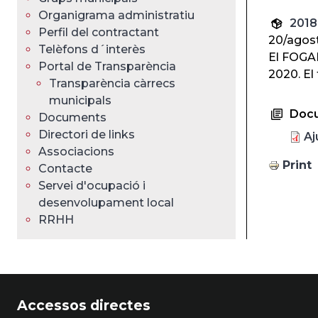
Organigrama administratiu
2018
Perfil del contractant
20/agos
Telèfons d´interès
El FOGAI
Portal de Transparència
2020. El
Transparència càrrecs
municipals
Doc
Documents
Directori de links
Aj
Associacions
Print
Contacte
Servei d'ocupació i
desenvolupament local
RRHH
Accessos directes