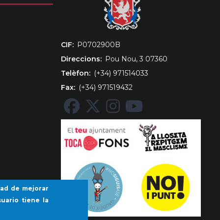
CIF
‎P0702900B
Direccions
Pou Nou, 3 07360
Telèfon
(+34) 971514033
Fax
(+34) 971519432
idad de mejorar
uario tiene la