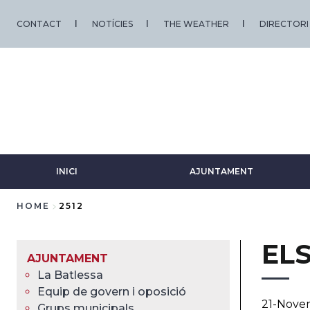
Skip
to
CONTACT
NOTÍCIES
THE WEATHER
DIRECTORI
main
content
INICI
AJUNTAMENT
HOME
2512
Breadcrumb
EL
AJUNTAMENT
La Batlessa
Equip de govern i oposició
21-Nove
Grups municipals