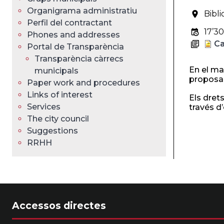
Organigrama administratiu
Bibli
Perfil del contractant
17’30
Phones and addresses
Ca
Portal de Transparència
Transparència càrrecs
En el mar
municipals
proposam
Paper work and procedures
Links of interest
Els drets
Services
través d’
The city council
Suggestions
RRHH
Accessos directes