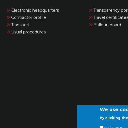
Electronic headquarters
Transparency por
Contractor profile
Travel certificate
Transport
Bulletin board
Usual procedures
We use coo
By clicking th