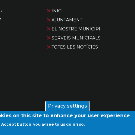
tal
INICI
e
AJUNTAMENT
EL NOSTRE MUNICIPI
SERVEIS MUNICIPALS
TOTES LES NOTÍCIES
Privacy settings
kies on this site to enhance your user experience
e Accept button, you agree to us doing so.