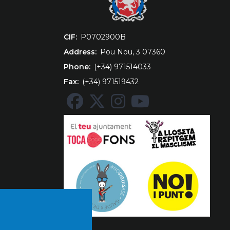
CIF
‎P0702900B
Address
Pou Nou, 3 07360
Phone
(+34) 971514033
Fax
(+34) 971519432