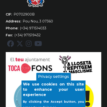
CIF
‎P0702900B
Address
Pou Nou, 3 07360
Phone
(+34) 971514033
Fax
(+34) 971519432
Privacy settings
We use cookies on this site
to enhance your user
experience
By clicking the Accept button, you