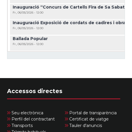
Inauguració “Concurs de Cartells Fira de Sa Sabata 
Fr., 06/05/2026 - 12:00
Inauguració Exposició de cordats de cadires i obra 
Fr., 06/05/2026 - 12:00
Ballada Popular
Fr., 06/05/2026 - 12:00
Accessos directes
Seu electrònica
Portal de transparència
Perfil del contractant
Certificat de viatge
Transports
Tauler d'anuncis
Tràmits habituals