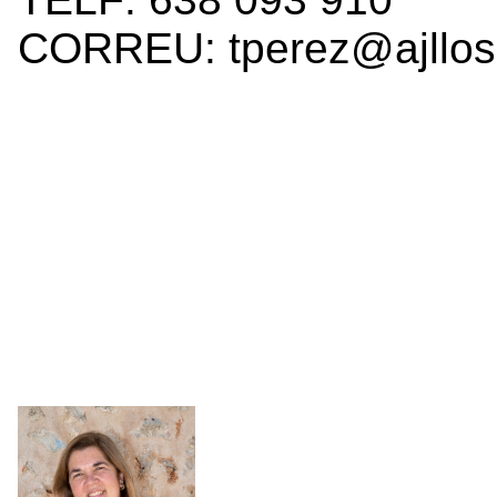
CORREU: tperez@ajllos