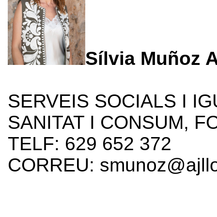
Sílvia Muñoz 
SERVEIS SOCIALS I IG
SANITAT I CONSUM, F
TELF: 629 652 372
CORREU: smunoz@ajllo