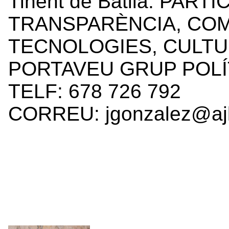
Tinent de Batlia. PART
TRANSPARÈNCIA, COM
TECNOLOGIES, CULTUR
PORTAVEU GRUP POLÍT
TELF: 678 726 792
CORREU: jgonzalez@ajl