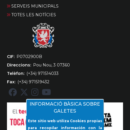
SERVEIS MUNICIPALS
TOTES LES NOTÍCIES
CIF
‎P0702900B
Direccions
Pou Nou, 3 07360
Telèfon
(+34) 971514033
Fax
(+34) 971519432
INFORMACIÓ BÀSICA SOBRE
GALETES
Este sitio web utiliza Cookies propias
para recopilar información con la