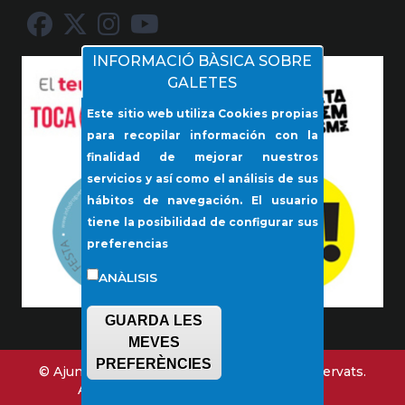
INFORMACIÓ BÀSICA SOBRE
GALETES
Este sitio web utiliza Cookies propias
para recopilar información con la
finalidad de mejorar nuestros
servicios y así como el análisis de sus
hábitos de navegación. El usuario
tiene la posibilidad de configurar sus
preferencias
ANÀLISIS
GUARDA LES
MEVES
PREFERÈNCIES
© Ajuntament de Lloseta. Tots els drets reservats.
Avís legal
Contacta amb nosaltres