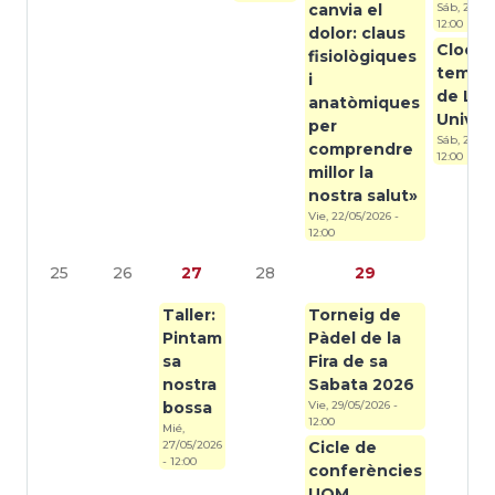
canvia el
Sáb, 23/05
12:00
dolor: claus
Cloend
fisiològiques
tempo
i
de Loc
anatòmiques
Univer
per
Sáb, 23/05
comprendre
12:00
millor la
nostra salut»
Vie, 22/05/2026 -
12:00
25
26
27
28
29
3
Taller:
Torneig de
Pintam
Pàdel de la
sa
Fira de sa
nostra
Sabata 2026
bossa
Vie, 29/05/2026 -
12:00
Mié,
27/05/2026
Cicle de
- 12:00
conferències
UOM