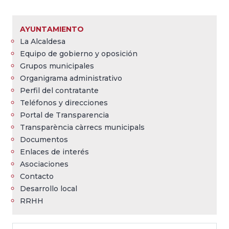
Sobrescribir
enlaces
AYUNTAMIENTO
de
La Alcaldesa
ayuda
Equipo de gobierno y oposición
a
Grupos municipales
Organigrama administrativo
la
Perfil del contratante
navegación
Teléfonos y direcciones
Portal de Transparencia
Transparència càrrecs municipals
Documentos
Enlaces de interés
Asociaciones
Contacto
Desarrollo local
RRHH