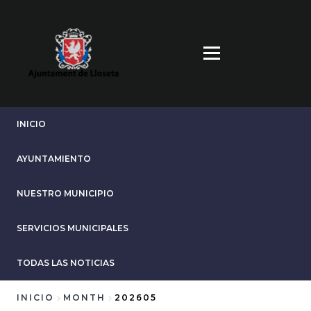
Pasar
al
contenido
principal
INICIO
AYUNTAMIENTO
NUESTRO MUNICIPIO
SERVICIOS MUNICIPALES
TODAS LAS NOTICIAS
INICIO
MONTH
202605