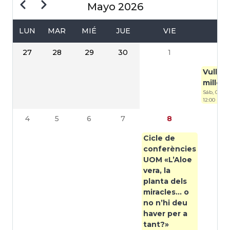
Anterior
Siguiente
Mayo 2026
LUN
MAR
MIÉ
JUE
VIE
S
PAGINACIÓN
27
28
29
30
1
Vull se
millor l
Sáb, 02/05
12:00
4
5
6
7
8
Cicle de
conferències
UOM «L’Aloe
vera, la
planta dels
miracles... o
no n’hi deu
haver per a
tant?»