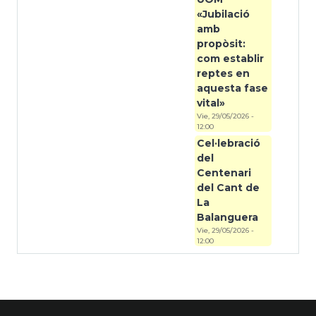
«Jubilació
amb
propòsit:
com establir
reptes en
aquesta fase
vital»
Vie, 29/05/2026 -
12:00
Cel·lebració
del
Centenari
del Cant de
La
Balanguera
Vie, 29/05/2026 -
12:00