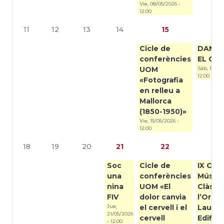
Vie, 08/05/2026 -
12:00
11
12
13
14
15
1
Cicle de
DANZS
conferències
EL CA
UOM
Sáb, 16/05/
12:00
«Fotografia
en relleu a
Mallorca
(1850-1950)»
Vie, 15/05/2026 -
12:00
18
19
20
21
22
2
Soc
Cicle de
IX Cicl
una
conferències
Música
nina
UOM «El
Clàssi
FIV
dolor canvia
l’Orqu
Jue,
el cervell i el
Lauset
21/05/2026
cervell
EdifiC
- 12:00