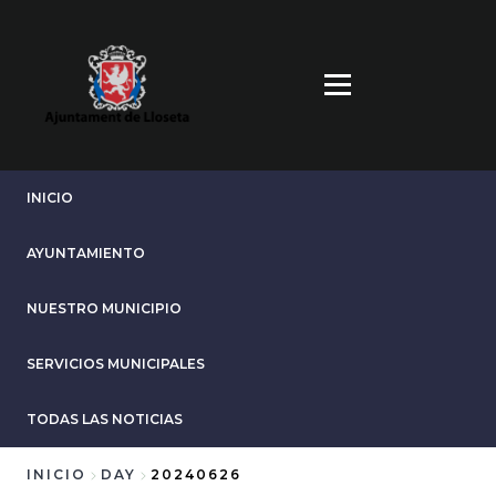
Pasar
al
contenido
principal
INICIO
AYUNTAMIENTO
NUESTRO MUNICIPIO
SERVICIOS MUNICIPALES
TODAS LAS NOTICIAS
INICIO
DAY
20240626