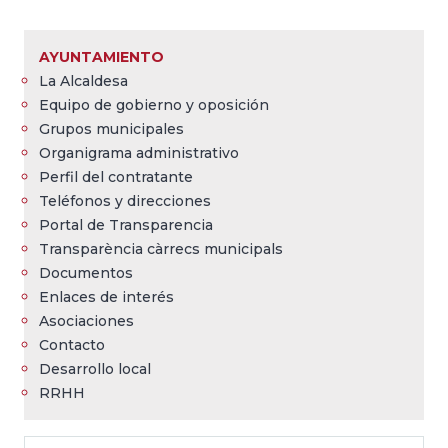
Sobrescribir
enlaces
AYUNTAMIENTO
de
La Alcaldesa
ayuda
Equipo de gobierno y oposición
a
Grupos municipales
Organigrama administrativo
la
Perfil del contratante
navegación
Teléfonos y direcciones
Portal de Transparencia
Transparència càrrecs municipals
Documentos
Enlaces de interés
Asociaciones
Contacto
Desarrollo local
RRHH