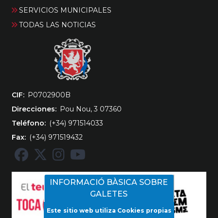
SERVICIOS MUNICIPALES
TODAS LAS NOTICIAS
CIF
‎P0702900B
Direcciones
Pou Nou, 3 07360
Teléfono
(+34) 971514033
Fax
(+34) 971519432
INFORMACIÓ BÀSICA SOBRE
GALETES
Este sitio web utiliza Cookies propias