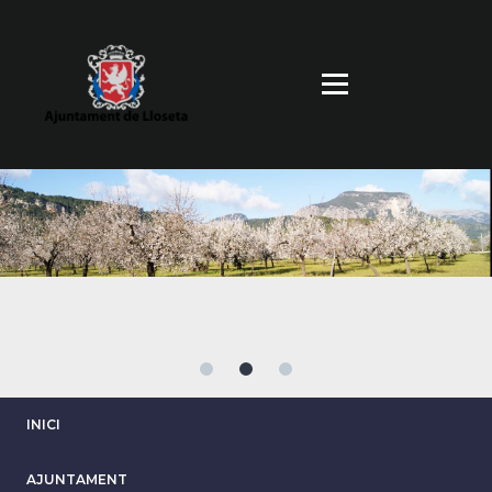
Vés
al
contingut
INICI
AJUNTAMENT